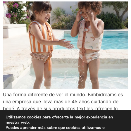
Una forma diferente de ver el mundo. Bimbidreams es
una empresa que lleva más de 45 años cuidando del
bebé. A través de sus productos textiles, ofrecen lo
mejor del diseño y de la calidad en artículos como
Utilizamos cookies para ofrecerte la mejor experiencia en
fundas nórdicas, bolsos, artículos de regalo, sacos,
nuestra web.
Puedes aprender más sobre qué cookies utilizamos o
edredones, cojines, entre una amplia variedad de