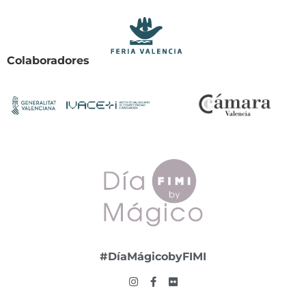
Colaboradores
#DíaMágicobyFIMI