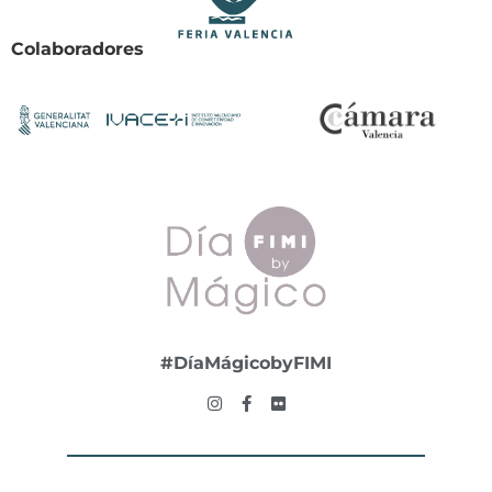
Colaboradores
#DíaMágicobyFIMI