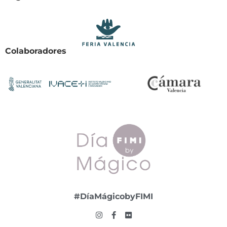
Colaboradores
#DíaMágicobyFIMI