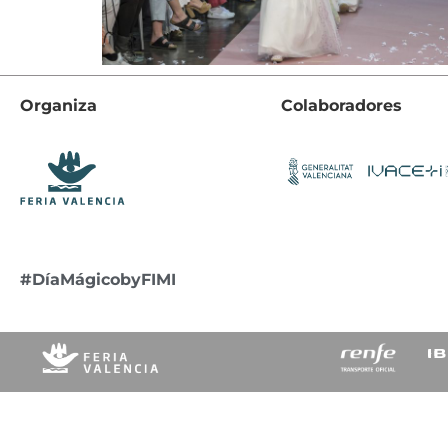
Organiza
Colaboradores
#DíaMágicobyFIMI