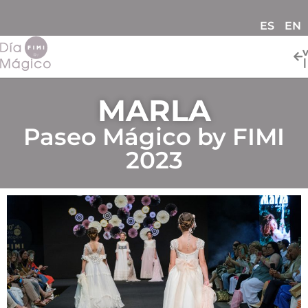
ES
EN
MARLA
Paseo Mágico by FIMI
2023