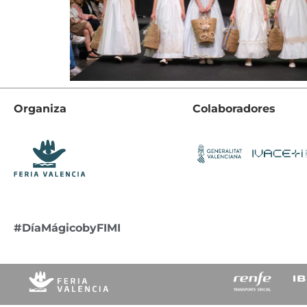
Organiza
Colaboradores
#DíaMágicobyFIMI