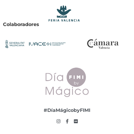
Colaboradores
#DíaMágicobyFIMI