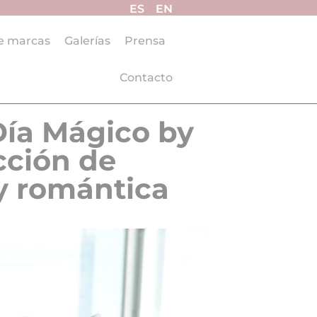
ES
EN
e marcas
Galerías
Prensa
Contacto
ía Mágico by
cción de
 y romántica