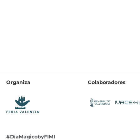
Organiza
Colaboradores
#DíaMágicobyFIMI