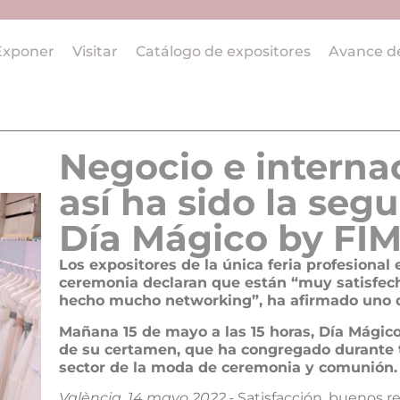
Exponer
Visitar
Catálogo de expositores
Avance d
Negocio e internac
así ha sido la seg
Día Mágico by FIM
Los expositores de la única feria profesiona
ceremonia declaran que están “muy satisfec
hecho mucho networking”, ha afirmado uno de
Mañana 15 de mayo a las 15 horas, Día Mágico
de su certamen, que ha congregado durante tr
sector de la moda de ceremonia y comunión.
València, 14 mayo 2022.-
Satisfacción, buenos r