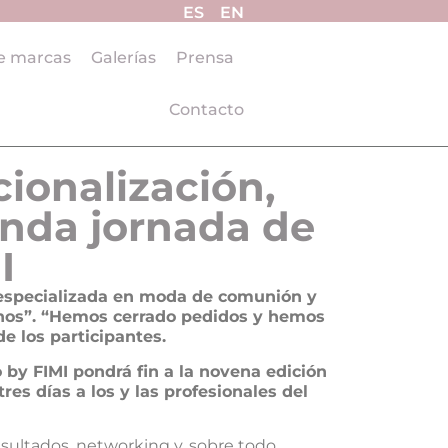
ES
EN
e marcas
Galerías
Prensa
Contacto
ionalización,
unda jornada de
I
l especializada en moda de comunión y
hos”. “Hemos cerrado pedidos y hemos
 los participantes.
 by FIMI pondrá fin a la novena edición
es días a los y las profesionales del
esultados, networking y, sobre todo,