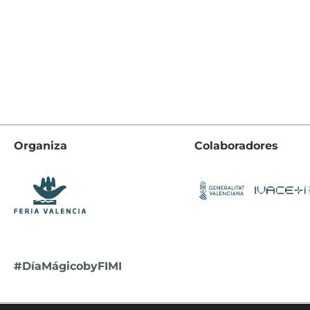
Organiza
Colaboradores
#DíaMágicobyFIMI