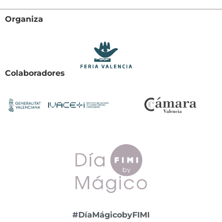
Organiza
Colaboradores
#DíaMágicobyFIMI