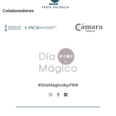
Colaboradores
#DíaMágicobyFIMI