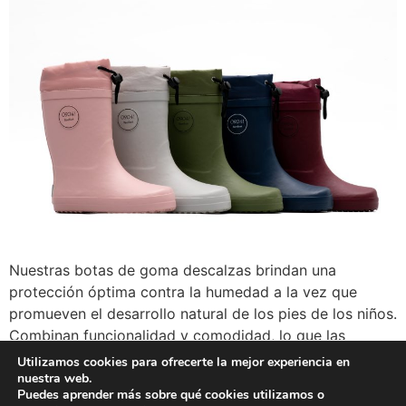
Nuestras botas de goma descalzas brindan una
protección óptima contra la humedad a la vez que
promueven el desarrollo natural de los pies de los niños.
Combinan funcionalidad y comodidad, lo que las
convierte en la opción perfecta para minoristas y
Utilizamos cookies para ofrecerte la mejor experiencia en
revendedores que buscan ofrecer calzado de alta
nuestra web.
Puedes aprender más sobre qué cookies utilizamos o
calidad, saludable y sostenible. Beneficios del Producto: