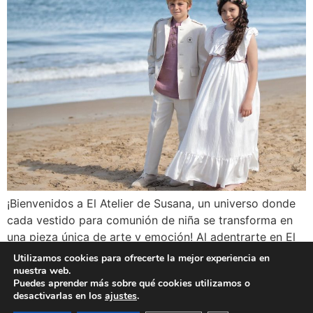
¡Bienvenidos a El Atelier de Susana, un universo donde
cada vestido para comunión de niña se transforma en
una pieza única de arte y emoción! Al adentrarte en El
Atelier de Susana, te sumergirás en un mundo donde la
Utilizamos cookies para ofrecerte la mejor experiencia en
tradición y la innovación se entrelazan. Descubre
nuestra web.
Puedes aprender más sobre qué cookies utilizamos o
nuestra exclusiva colección de vestidos de comunión
desactivarlas en los
ajustes
.
2026, donde […]