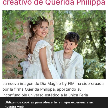
creativo de Querida Philippa
La nueva imagen de Día Mágico by FIMI ha sido creada
por la firma Querida Philippa, aportando su
inconfundible universo estético a la única Feria
especializada en comunión y ceremonia del mundo. La
Utilizamos cookies para ofrecerte la mejor experiencia en
imagen, protagonizada por un niño y una niña en un
nuestra web.