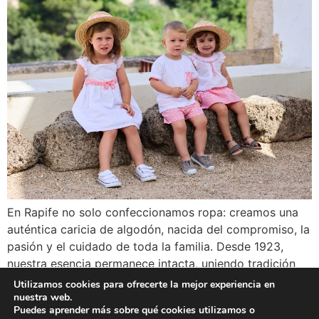
En Rapife no solo confeccionamos ropa: creamos una
auténtica caricia de algodón, nacida del compromiso, la
pasión y el cuidado de toda la familia. Desde 1923,
nuestra esencia permanece intacta, uniendo tradición
textil y visión de futuro. Nuestra identidad 100% Made
Utilizamos cookies para ofrecerte la mejor experiencia en
in Spain: prendas elaboradas íntegramente en nuestras
nuestra web.
Puedes aprender más sobre qué cookies utilizamos o
instalaciones, con tejidos de punto propios.