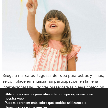
Snug, la marca portuguesa de ropa para bebés y niños,
se complace en anunciar su participación en la Feria
Internacional FIMI, donde presentará la nueva colección
Primavera-Verano 2025 titulada ‘Be Creative’. Esta
Utilizamos cookies para ofrecerte la mejor experiencia en
colección es una oda a la creatividad y a la exploración
nuestra web.
Puedes aprender más sobre qué cookies utilizamos o
libre e ingenua de los niños pequeños, reflejando la
desactivarlas en los
ajustes
.