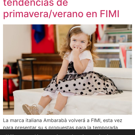
tendencias de
primavera/verano en FIMI
La marca italiana Ambarabà volverá a FIMI, esta vez
para presentar su s propuestas para la temporada
primavera/verano 2023. Del 17 al 19 de junio estará en