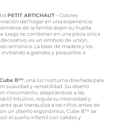
tra
PETIT ARTICHAUT
– Colores
coración del hogar en una experiencia
iembros de la familia dejen su huella
 que luego se combinan en una pieza única
 decorativo, es un símbolo de unión,
odo armónico. La base de madera y los
vo, invitando a grandes y pequeños a
 Cube B™
, una luz nocturna diseñada para
 suavidad y versatilidad. Su diseño
en movimiento, adaptándose a las
til intuitivo, regula su intensidad y
nte que tranquiliza a los niños antes de
y con un diseño ergonómico, Cube B™ se
r el sueño infantil con calidez y