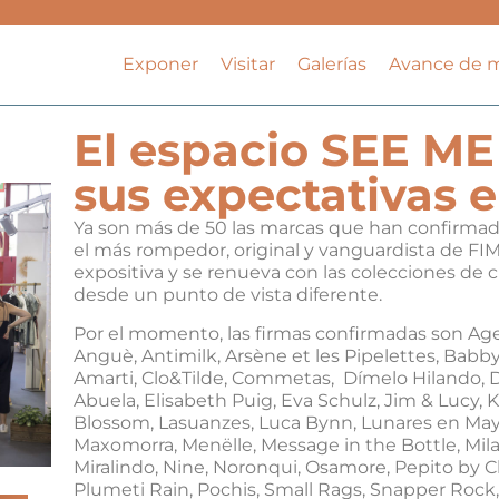
Exponer
Visitar
Galerías
Avance de 
El espacio SEE ME
sus expectativas e
Ya son más de 50 las marcas que han confirmado
el más rompedor, original y vanguardista de FIM
expositiva y se renueva con las colecciones de 
desde un punto de vista diferente.
Por el momento, las firmas confirmadas son Age
Anguè, Antimilk, Arsène et les Pipelettes, Babb
Amarti, Clo&Tilde, Commetas, Dímelo Hilando, Don
Abuela, Elisabeth Puig, Eva Schulz, Jim & Lucy, K
Blossom, Lasuanzes, Luca Bynn, Lunares en M
Maxomorra, Menëlle, Message in the Bottle, Mila
Miralindo, Nine, Noronqui, Osamore, Pepito by 
Plumeti Rain, Pochis, Small Rags, Snapper Rock, S