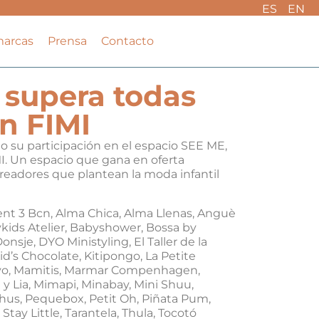
ES
EN
marcas
Prensa
Contacto
 supera todas
n FIMI
 su participación en el espacio SEE ME,
I. Un espacio que gana en oferta
creadores que plantean la moda infantil
nt 3 Bcn, Alma Chica, Alma Llenas, Anguè
ykids Atelier, Babyshower, Bossa by
sje, DYO Ministyling, El Taller de la
id’s Chocolate, Kitipongo, La Petite
ayo, Mamitis, Marmar Compenhagen,
 y Lia, Mimapi, Minabay, Mini Shuu,
Chus, Pequebox, Petit Oh, Piñata Pum,
tay Little, Tarantela, Thula, Tocotó