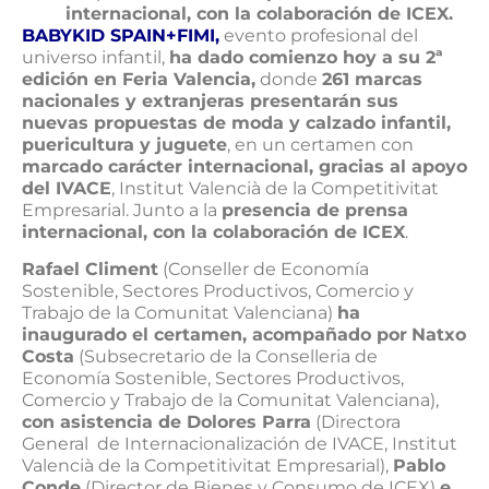
internacional, con la colaboración de ICEX.
BABYKID SPAIN+FIMI
,
evento profesional del
universo infantil,
ha dado comienzo hoy a su 2ª
edición en Feria Valencia,
donde
261 marcas
nacionales y extranjeras presentarán sus
nuevas propuestas de moda y calzado infantil,
puericultura y juguete
, en un certamen con
marcado carácter internacional, gracias al apoyo
del IVACE
, Institut Valencià de la Competitivitat
Empresarial. Junto a la
presencia de prensa
internacional, con la colaboración de ICEX
.
Rafael Climent
(Conseller de Economía
Sostenible, Sectores Productivos, Comercio y
Trabajo de la Comunitat Valenciana)
ha
inaugurado el certamen, acompañado por
Natxo
Costa
(Subsecretario de la Conselleria de
Economía Sostenible, Sectores Productivos,
Comercio y Trabajo de la Comunitat Valenciana),
con asistencia de Dolores Parra
(Directora
General de Internacionalización de IVACE, Institut
Valencià de la Competitivitat Empresarial),
Pablo
Conde
(Director de Bienes y Consumo de ICEX)
e