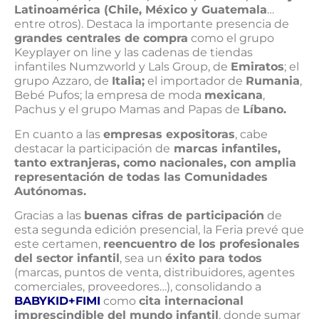
Latinoamérica (Chile, México y Guatemala
…
entre otros). Destaca la importante presencia de
grandes centrales de compra
como el grupo
Keyplayer on line y las cadenas de tiendas
infantiles Numzworld y Lals Group, de
Emiratos
; el
grupo Azzaro, de
Italia;
el importador de
Rumania
,
Bebé Pufos; la empresa de moda
mexicana
,
Pachus y el grupo Mamas and Papas de
Líbano.
En cuanto a las
empresas expositoras
, cabe
destacar la participación de
marcas infantiles,
tanto extranjeras, como nacionales, con amplia
representación de todas las Comunidades
Autónomas.
Gracias a las
buenas cifras de participación
de
esta segunda edición presencial, la Feria prevé que
este certamen,
reencuentro de los profesionales
del sector infantil
, sea un
éxito para todos
(marcas, puntos de venta, distribuidores, agentes
comerciales, proveedores…), consolidando a
BABYKID+FIMI
como
cita internacional
imprescindible del mundo infantil
, donde sumar