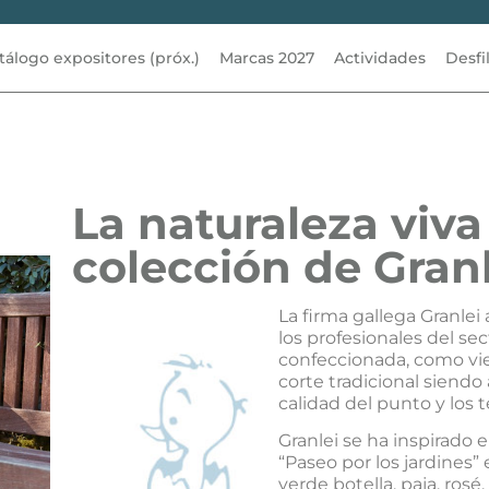
tálogo expositores (próx.)
Marcas 2027
Actividades
Desfi
La naturaleza viva 
colección de Granl
La firma gallega Granlei
los profesionales del se
confeccionada, como vie
corte tradicional siendo
calidad del punto y los t
Granlei se ha inspirado e
“Paseo por los jardines”
verde botella, paja, ros