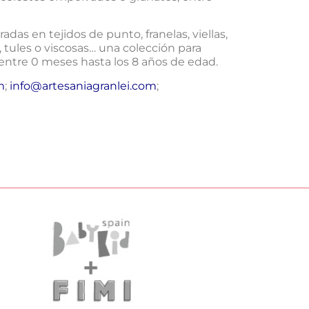
das en tejidos de punto, franelas, viellas,
, tules o viscosas… una colección para
 entre 0 meses hasta los 8 años de edad.
m
;
info@artesaniagranlei.com
;