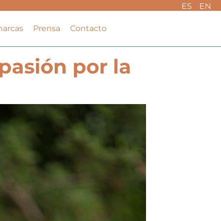
ES
EN
marcas
Prensa
Contacto
pasión por la
a