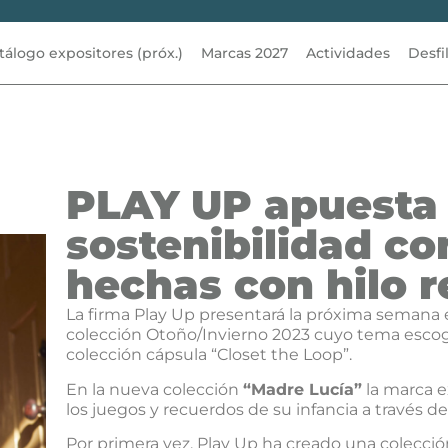
tálogo expositores (próx.)
Marcas 2027
Actividades
Desfi
PLAY UP apuesta 
sostenibilidad c
hechas con hilo r
La firma Play Up presentará la próxima semana 
colección Otoño/Invierno 2023 cuyo tema escog
colección cápsula “Closet the Loop”.
En la nueva colección
“Madre Lucía”
la marca ex
los juegos y recuerdos de su infancia a través d
Por primera vez, Play Up ha creado una colecci