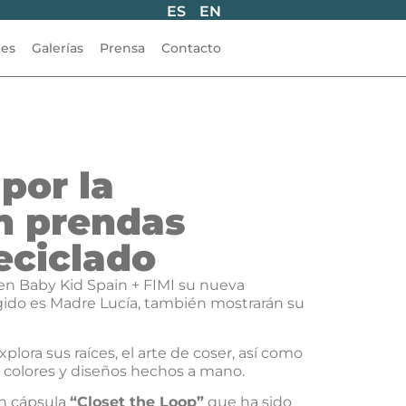
ES
EN
les
Galerías
Prensa
Contacto
por la
on prendas
eciclado
en Baby Kid Spain + FIMI su nueva
ido es Madre Lucía, también mostrarán su
plora sus raíces, el arte de coser, así como
e colores y diseños hechos a mano.
ón cápsula
“Closet the Loop”
que ha sido