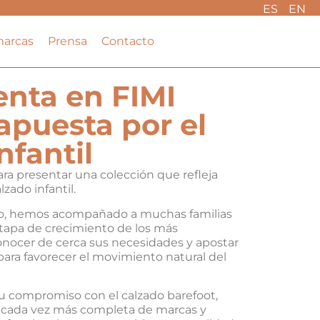
ES
EN
marcas
Prensa
Contacto
nta en FIMI
apuesta por el
nfantil
ra presentar una colección que refleja
zado infantil.
ado, hemos acompañado a muchas familias
etapa de crecimiento de los más
onocer de cerca sus necesidades y apostar
ara favorecer el movimiento natural del
su compromiso con el calzado barefoot,
n cada vez más completa de marcas y