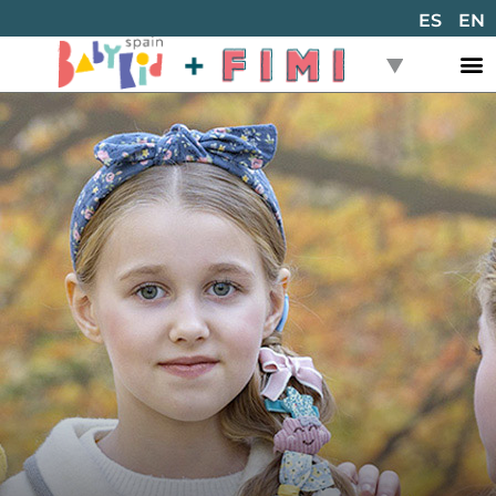
ES
EN